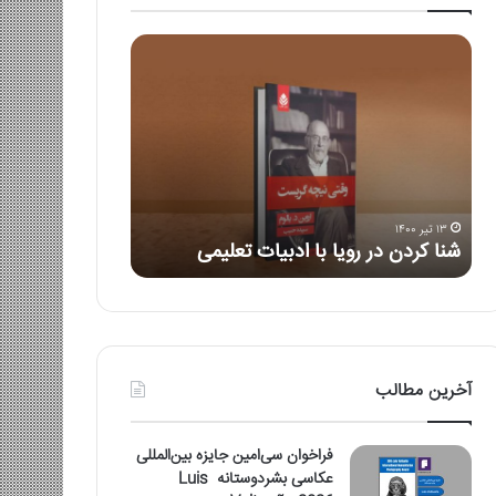
شنا
۴
کردن
جلدی
در
حرفه
رویا
داستان
با
نویس
ادبیات
تعلیمی
۱۳ تیر ۱۴۰۰
۳۱ اردیبهشت ۱۴۰۰
شنا کردن در رویا با ادبیات تعلیمی
۴ جلدی حرفه داستان نویس
آخرین مطالب
فراخوان سی‌امین جایزه بین‌المللی
عکاسی بشردوستانه Luis