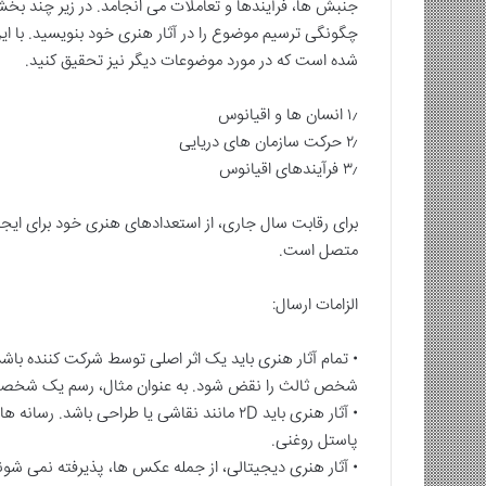
جنبش ها، فرآیندها و تعاملات می انجامد. در زیر چند بخ
چگونگی ترسیم موضوع را در آثار هنری خود بنویسید. با
اب
راهنمای
شده است که در مورد موضوعات دیگر نیز تحقیق کنید.
واج
به
ست
آتش
رن
کشیدن
۱٫ انسان ها و اقیانوس
یرضا
خانه‌ی
۲٫ حرکت سازمان های دریایی
میع
نویسندگان
۳٫ فرآیندهای اقیانوس
ر
۱۴ اردیبهشت ۱۴۰۰
۱۵ اردیبهشت ۱۴۰۴
کتاب امواج پست مدرن علیرضا سمیع
راهنمای به آتش کش
برای رقابت سال جاری، از استعدادهای هنری خود برای ایجا
آذر
نویسندگان
متصل است.
الزامات ارسال:
• تمام آثار هنری باید یک اثر اصلی توسط شرکت کننده باشد
شخص ثالث را نقض شود. به عنوان مثال، رسم یک شخصیت 
• آثار هنری باید ۲D مانند نقاشی یا طراحی باش
پاستل روغنی.
• آثار هنری دیجیتالی، از جمله عکس ها، پذیرفته نمی شون