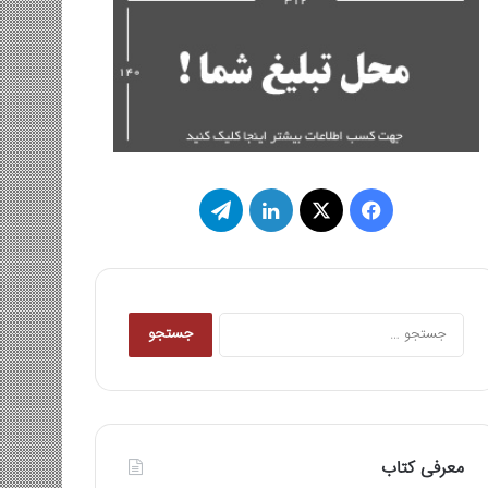
فیس
X
لینکدین
تلگرام
بوک
جستجو
برای:
معرفی کتاب